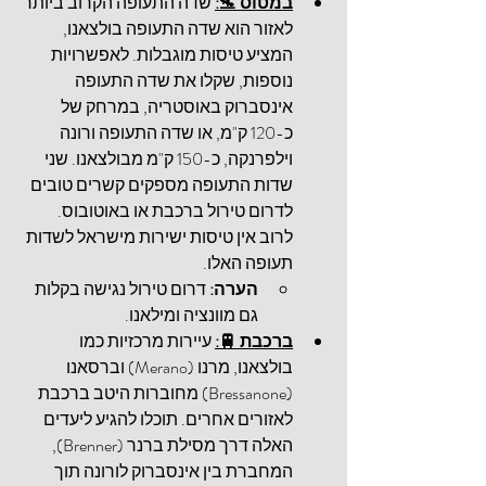
במטוס 🛬:
שדה התעופה הקרוב ביותר 
לאזור הוא שדה התעופה בולצאנו, 
המציע טיסות מוגבלות. לאפשרויות 
נוספות, שקלו את שדה התעופה 
אינסברוק באוסטריה, במרחק של 
כ-120 ק"מ, או שדה התעופה ורונה 
וילפרנקה, כ-150 ק"מ מבולצאנו. שני 
שדות התעופה מספקים קשרים טובים 
לדרום טירול ברכבת או באוטובוס. 
לרוב אין טיסות ישירות מישראל לשדות 
תעופה האלו.
הערה:
 דרום טירול נגישה בקלות 
גם מוונציה ומילאנו.
ברכבת 🚆:
 עיירות מרכזיות כמו 
בולצאנו, מרנו (
Merano
) וברסאנו 
(
Bressanone
) מחוברות היטב ברכבת 
לאזורים אחרים. תוכלו להגיע ליעדים 
האלה דרך מסילת ברנר (
Brenner
), 
המחברת בין אינסברוק לורונה תוך 