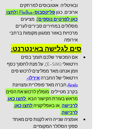
ובאיטליה. אוטובוסים למרחקים 
ארוכים, כגון 
פליקסבוס-FlixBus (לחצו 
כאן לפרטים נוספים)
, מציעים 
מסלולים במחירים סבירים לערים 
מרכזיות באזור ממגוון מקומות ברחבי 
אירופה.
סים לגלישה באינטרנט:
אם המכשיר שלכם תומך בסים 
וירטואלי (E-SIM), על מנת לחסוך כסף 
וזמן אנחנו מאד ממליצים לרכוש סים 
וירטואלי של החברה 
אירלו-
Airalo
 חברה מאד פופלרית ומצויונת 
בקרב מטיילים.
 מומלץ לרכוש את הסים 
מראש בעזרת הקישור הבא:
לחצו כאן 
לרכישה
 ,או באפליקציה
 לחצו כאן 
לרכישה
.
אופציה שנייה היא לקנות סים מאחד 
ספקי הסלולר המקומיים.