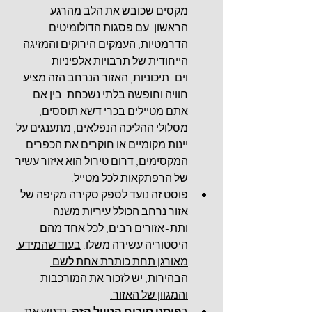
מקסים שכובש את הלב מהרגע 
הראשון. עם פסגות הדולומיטים 
הדרמטיות, העמקים הירוקים והמזיגה 
הייחודית של תרבויות אלפיניות 
וים-תיכוניות, האזור הנרחב הזה מציע 
חוויה וחופשה בלתי נשכחת. בין אם 
אתם מטיילים בכרי דשא תוססים, 
מסלולי ההליכה הנפלאים, מתענגים על 
יינות מקומיים או חוקרים את הכפרים 
המקסימים, דרום טירול הוא איזור עשיר 
של הרפתקאות לכל מטייל.
פוסט זה נועד לספק סקירה מקיפה של 
אזור נרחב הכולל עיריות משנה 
ותת-אזורים רבים, לכל אחד מהם 
היסטוריה עשירה משלו. 
בעוד שהמידע 
מאורגן תחת כותרת אחת לשם 
הבהירות, יש לזכור את המורכבות 
והמגוון של האזור.
ב
פוסט סיכום הטיול הזה
, נדגיש את 