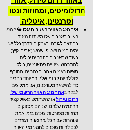
באזור דרום טירול, אזור 
הדולומיטים, ומחוזות ונטו 
וטרנטינו, איטליה:
איך מזג האוויר באזורים אלו 
🌤
?
 מזג 
האויר באזורים אלו משתנה מאוד 
בהתאם לגובה. בעמקים בדרך כלל יש 
ימים חמים ושטופי שמש (אביב-קיץ), 
בעוד שבאזורים ההרריים יכולים 
להתרחש שינויים פתאומיים, כולל 
סופות רעמים אחרי הצהריים. החורף 
יכול להיות קר ומושלג, במיוחד בהרים. 
כדי להישאר מעודכנים, אנו ממליצים 
לבקר ב
אתר מזג האויר הרשמי של 
דרום טירול
 או להשתמש באפליקציה 
החינמית שלהם. שניהם מספקים 
תחזיות מפורטות, מכ"ם בזמן אמת 
ואזהרות עבור כל עיר ואזור, ועוזרים 
לכם להיות מוכנים לתנאי מזג האויר 