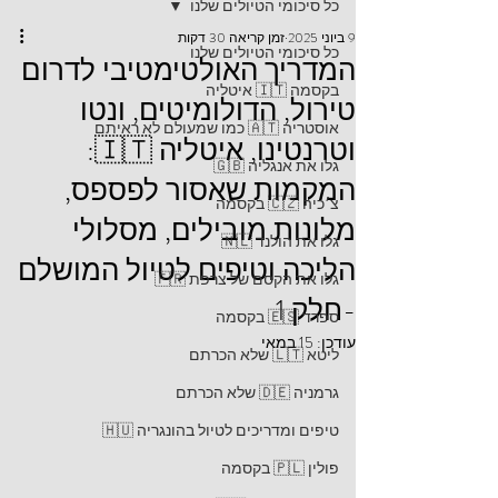
כל סיכומי הטיולים שלנו
9 ביוני 2025
זמן קריאה 30 דקות
כל סיכומי הטיולים שלנו
המדריך האולטימטיבי לדרום
בקסמה 🇮🇹 איטליה
טירול, הדולומיטים, ונטו
אוסטריה 🇦🇹 כמו שמעולם לא ראיתם
וטרנטינו, איטליה 🇮🇹:
גלו את אנגליה 🇬🇧
המקמות שאסור לפספס,
צ׳כיה 🇨🇿 בקסמה
מלונות מובילים, מסלולי
גלו את הולנד 🇳🇱
הליכה וטיפים לטיול המושלם
גלו את הקסם של צרפת 🇫🇷
-חלק 1
ספרד 🇪🇸 בקסמה
עודכן:
15 במאי
ליטא 🇱🇹 שלא הכרתם
גרמניה 🇩🇪 שלא הכרתם
טיפים ומדריכים לטיול בהונגריה 🇭🇺
פולין 🇵🇱 בקסמה