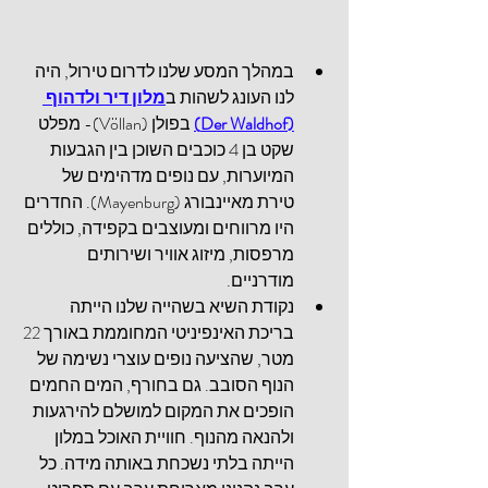
במהלך המסע שלנו לדרום טירול, היה 
לנו העונג לשהות ב
מלון דיר ולדהוף 
(Der Waldhof)
 בפולן (
Völlan
)- מפלט 
שקט בן 4 כוכבים השוכן בין הגבעות 
המיוערות, עם נופים מדהימים של 
טירת מאיינבורג (
Mayenburg
). החדרים 
היו מרווחים ומעוצבים בקפידה, כוללים 
מרפסות, מיזוג אוויר ושירותים 
מודרניים.
נקודת השיא בשהייה שלנו הייתה 
בריכת האינפיניטי המחוממת באורך 22 
מטר, שהציעה נופים עוצרי נשימה של 
הנוף הסובב. גם בחורף, המים החמים 
הופכים את המקום למושלם להירגעות 
ולהנאה מהנוף. חוויית האוכל במלון 
הייתה בלתי נשכחת באותה מידה. כל 