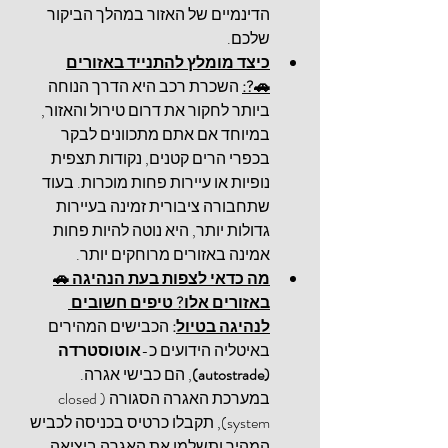
הדינמיים של האזור במהלך הביקור 
שלכם.
כיצד מומלץ להתנייד באזורים
🚗?:
 השכרת רכב היא הדרך הנוחה 
ביותר לחקור את דרום טירול והאזור, 
במיוחד אם אתם מתכוונים לבקר 
בכפרי הרים קטנים, נקודות תצפית 
נופיות או עיירות פחות מוכרות. בעוד 
שתחבורה ציבורית זמינה בעיירות 
גדולות יותר, היא נוטה להיות פחות 
אמינה באזורים מרוחקים יותר.
מה כדאי לצפות בעת הנהיגה 🚗
באזורים אלו? טיפים חשובים 
לנהיגה בטיול
:
 הכבישים המהירים 
באיטליה הידועים כ-
אוטוסטרדה 
(
autostrade
)
, הם כבישי אגרה. 
במערכת האגרה הסגורה (
closed 
system
), תקבלו כרטיס בכניסה לכביש 
המהיר ותשלמו את האגרה ביציאה, 