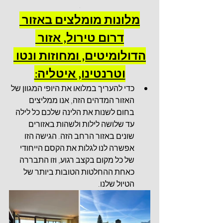
.
מלונות מומלצים באזור 
דרום טירול, אזור 
הדולומיטים, ומחוזות ונטו 
וטרנטינו, איטליה:
כדי להעריך במלואו את היופי המגוון של 
האזור המדהים הזה, אנו ממליצים 
בחום לשנות את הלינה שלכם כל לילה 
עד שלושה לילות ולשהות באזורים 
שונים באזור הרחב הזה. הגישה הזו 
אפשרה לנו לגלות את הקסם הייחודי 
של כל מקום בקצב רגוע, וזו התבררה 
כאחת ההחלטות הטובות ביותר של 
הטיול שלנו.