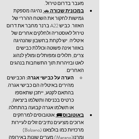
מעבר בדרום טירול.
במכונית שכורה
 🚗:
 נהיגה מספקת 
גמישות לחקור את השטח ההררי של 
האזור. כביש A22 ברנר מחבר את דרום 
טירול לאוסטריה ולחלקים אחרים של 
איטליה. יש לקחת בחשבון שהנהיגה 
באזור אינה פשוטה וכוללת כבישים 
צרים, תלולים ומפותלים ומולץ לנהוג 
לאט ובזיהרות תוך התשחבות בנהגים 
האחרים
.
הערה על כבישי אגרה:
 הכבישים 
מהירים באיטליה הם כבישי אגרה. 
בהתאם לקטע, ייתכן שתאספו 
כרטיס בכניסה ותשלמו ביציאה, 
או תשלמו אגרה קבועה בהתחלה.
באוטובוס 🚌:
 אוטובוסים למרחקים 
ארוכים מציעים נתיבים זולים לעיירות 
מרכזיות כמו בולצאנו (Bolzano) 
ומרנו(
Merano
) מערים שונות באירופה 