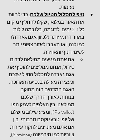
נעימות.
טיפ למסלול הטיול שלכם
:
 כדי לחוות 
את האזור במלואו, שקלו להחליף מיקום 
כל 2-1 ימים. לדוגמה, בלו כמה לילות 
באזור דרומי יותר (לכיוון אגם גארדה) 
כמו לנה, ואז תעברו לאזור צפוני יותר 
לשינוי הנוף והאווירה.
אם אתם מגיעים ממילאנו לדרום 
טירול, אנחנו ממליצים להוסיף את 
אגם גארדה למסלול הטיול שלכם 
וכעצירה מעולה בנסיעה הארוכה. 
האגם המדהים הזה ממוקם 
בנוחות לאורך הדרך שלכם 
ממילאנו, בין האלפים לעמק הפו 
(
Po Valley
), ומציע שילוב מושלם 
של יופי טבעי וקסם תרבותי. בין 
אם אתם מעוניינים לחקור עיירות 
ציוריות כמו סירמיונה (
Sirmione
), 