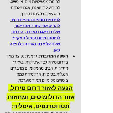
להינות מפעילויות מים, או פשוט 
להירגע ליד האגם, אגם גארדה 
הוא עצירה מענגת בדרך. 
לפרטים נוספים וטיפים כיצד 
להפיק את המרב מהביקור 
שלכם באגם גארדה, היכנסו 
לפוסט סיכום הטיול המקיף 
שלנו על אגם גארדה בלחיצה 
כאן.
השפה המדוברת
:
 גרמנית נפוצה מאד 
בדרום טירול לצד איטלקית. באזורי 
התיירות, רבים מהמקומיים מדברים 
אנגלית בסיסית, אך למידת כמה 
ביטויים מקומיים תמיד מוערכת.
הגעה ל
אזור דרום טירול, 
אזור הדולומיטים, ומחוזות 
ונטו וטרנטינו
, איטליה: