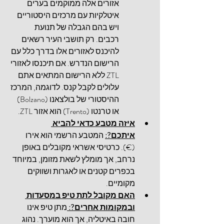
אזורים אלה ממוקמים בערים 
איטלקיות עם מרכזים היסטוריים 
ויש בהם הגבלה של תנועת 
רכבים. רק תושבי העיר רשאים 
להיכנס לאזורים אלו בדרך כלל עם 
הרישום הנדרש. אם תיכנסו לאזורי 
ZTL ללא הרישום המתאים אתם 
עלולים לקבל קנס. לדוגמה, המרכז 
ההיסטורי של 
בולצאנו (Bolzano) 
או טרנטו (Trento) 
הוא אזור ZTL.
איזה מטבע כדאי להביא 
איתכם?:
 המטבע הרשמי הוא אירו 
(€). כרטיסי אשראי מקובלים באופן 
נרחב, אך מומלץ לשאת מזומן, במיוחד 
בכפרים קטנים או לאגרות ושווקים 
מקומיים.
האם מקובל לתת טיפ במסעדות 
ובמקומות אחרים?: 
מתן טיפ אינו 
חובה באיטליה, אך הוא מוערך. נהוג 