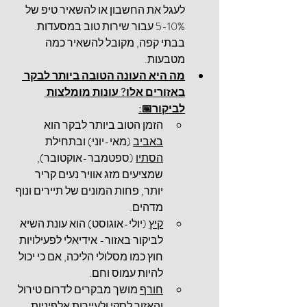
לעגל את החשבון או להשאיר טיפ של 
5-10% עבור שירות טוב במסעדות. 
בבתי קפה, מקובל להשאיר כמה 
מטבעות.
מה היא העונה הטובה ביותר לבקר 
באזורים אלו? עונות מומלצות 
לביקור
📅
:
הזמן הטוב ביותר לבקר הוא 
באביב
 (מאי-יוני) ובתחילת 
הסתיו
 (ספטמבר-אוקטובר), 
שמציעים מזג אוויר נעים קריר 
יותר, פחות המונים של תיירים ונוף 
מדהים.
קיץ
 (יולי-אוגוסט) הוא עונת השיא 
לביקור באזור- אידיאלי לפעילויות 
חוץ כמו מסלולי הליכה, אם כי יכול 
להיות עמוס וחם.
חורף
 מושך מבקרים לדרום טירול 
והאזור לסקי ולעיירות אלפיניות 