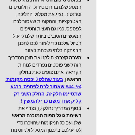
המסע שלנו בדרום טירול, הדולומיטים 
וטרנטינו. נציג את מסלולי ההליכה, 
האטרקציות, והמקומות שאסור לכם 
לפספס, כמו גם העצות והטיפים 
המעשיים הטובים ביותר שלנו לייעול 
הטיול שלכם כדי לעזור לכם לתכנן 
הרפתקה בלתי נשכחת באזור. 
הערה קצרה:
 חילקנו את תוכן המדריך 
הזה לשני פוסטים נפרדים לנוחות 
הקריאה. אתם צופים כעת ב
חלק 
הראשון
, 
בעוד שחלק 2 יכסה מקומות 
#44-94 שאסור לכם לפספס. ברגע 
שתסיימו חלק זה, החלק השני רק 
קליק אחד משם כדי להמשיך!
בסוף המדריך (חלק 2), נצרף את
רשימת גוגל מפות המוכנה מראש
שלנו עם כל המקומות שהוזכרו כדי 
לסייע לכם בתכנון המסלול ולניווט נוח 