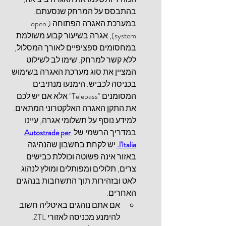
בהתבסס על המרחק שנסעתם. 
במערכת האגרה הפתוחה (
open 
system
), אגרה בשיעור קבוע משולמת 
במחסומים ספציפיים לאורך המסלול, 
ללא קשר למרחק. שימו לב לשילוט 
המציין את סוג מערכת האגרה בשימוש 
בכניסה לכביש. הימנעו מנתיבים 
המסומנים "Telepass" אלא אם יש לכם 
את התקן האגרה האלקטרוני המתאים. 
למידע נוסף על תשלומי אגרה, עיינו 
במדריך הרשמי של 
Autostrade per 
l'Italia.
יש לקחת בחשבון שהנהיגה 
באזור אינה פשוטה וכוללת כבישים 
צרים, תלולים ומפותלים ומולץ לנהוג 
לאט ובזהירות תוך התשחבות בנהגים 
האחרים.
אם אתם נוהגים באיטליה חשוב 
להימנע מכניסה לאזורי ZTL. 