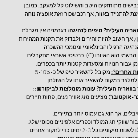
נוחה לעיירות הציוריות, האגמים וההרים. הכבישים
שגם ניתן להשתמש בתחבורה ציבורית על מנת להתני
 בגרמניה אין מגבלת 
מה כדאי לצפות בעת הנהיגה 
מהירות כללית בכבישים המהירים (אוטובאן), אך חשוב
המקומיות. הקפידו תמיד לשאת את רישיון 
 המטבע הרשמי הוא האיורו (€). כרטיסי אשראי מ
ברוב המקומות, אך מומלץ להחזיק קצת מזומן 
 מקובל להשאיר טיפ של כ-5-10% 
האם מקובל
במסעדות. הקפידו למסור את הטיפ ישיר
::
📅
מה היא העונה הטובה ביותר לבקר באזור 
 מציעים מזג אוויר נעים, פחות תיירים 
הסתיו (ספ
 מושלם לפעילויות באגמים ופסטיבלים
, במיוחד סביב דצמבר, קסום עבור שווקי חג המול
 שקלו לשנות מיקומים כל 2-3 ימים כדי לחקור אזורים 