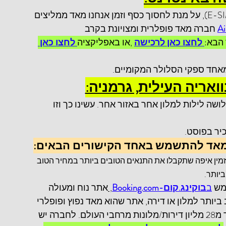
אם המכשיר שלכם תומך בסים וירטואלי (E-SIM), על מנת לחסוך כסף וזמן אנחנו מאד ממליצים 
 חברה מאד פופלרית ומצויונת בקרב 
 הבא:
לחצו כאן לרכישה
 ,או באפליקציה
 לחצו כאן 
מאחד ספקי הסלולר המקומיים.
ואריה העילית, גרמניה:
ה לילות למלון אחר באזור אחר. עשינו כך וזו 
כיר בפוסט.
 מאד להתשמש באחד הקישורים הבאים:
זמין איפה שתקבלו את התנאים הטובים ביותר במחיר הטוב 
ביותר.
ב
בוקינג.קום-Booking.com
, 
אתר נוח ומעולה 
ותר למלון או דירה, אתר שהוא מאד נפוץ ופופלרי 
בקרב הרבה מטיילים ברחבי העולם, מציע יותר מ28 מליון דירות/מלונות מרחבי העולם. לחברה יש 