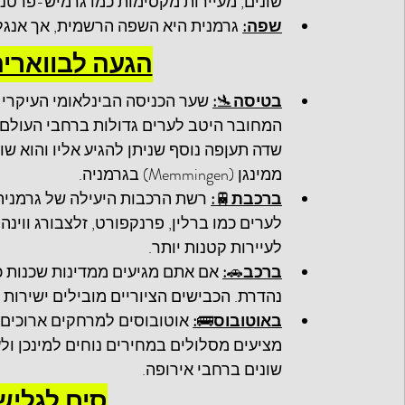
שונים, מעיירות מקסימות כמו גרמיש-פרטנקיר
שפה:
 גרמנית היא השפה הרשמית, אך אנגלי
הגעה לבוואריה
בטיסה
🛬
:
שדה תעןפה נוסף 
שניתן להגיע אליו והוא ש
ממינגן (Memmingen) בגרמניה.
ברכבת
🚆
:
לערים כמו ברלין, פרנקפורט, זלצבורג ווי
לעיירות קטנות יותר.
ברכב
🚗
:
 אם אתם מגיעים ממדינות שכנות כמ
נהדרת. הכבישים הציוריים מובילים ישירות 
באוטובוס
🚌
:
 אוטובוסים למרחקים ארוכים, 
מציעים מסלולים במחירים נוחים למינכן ולע
שונים ברחבי אירופה.
סים לגליש