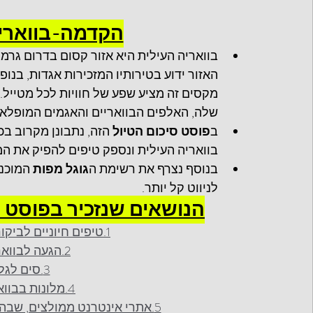
הקדמה-בוואריה
בוואריה העילית היא אזור קסום בדרום גרמ
האזור ידוע בטירותיו המזכירות אגדות, בנופ
מקסים זה מציע שפע של חוויות לכל מטייל. 
שלה, האלפים הבוואריים והאגמים המופלאי
ב
פוסט סיכום הטיול
 הזה, נתבונן מקרוב ב
בוואריה העילית ונספק טיפים להפיק את המ
בנוסף נצרף את רשימת ה
גוגל מפות
 המוכנ
לניווט קל יותר.
הנושאים שנזכיר בפוסט על
1.טיפים חיוניים לביקור בבוואריה העילית, גרמניה
2.הגעה לבוואריה העילית, גרמניה
3.סים לגלישה באינטרנט
4.מלונות בבוואריה העילית, גרמניה
5.אתרי אינטרנט ממולצים, שבהם אנחנו נעזרים בתכנון הטיולים שלנו