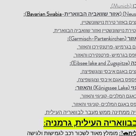
.
):
Bavarian Swabia
.
.
.
.
Eibse):
.
.
האזור:
.
.
.
בבוואריה העילית, גרמניה:
ית🚗?:
 מומלץ מאוד לשכור רכב לגמישות ולגישה 