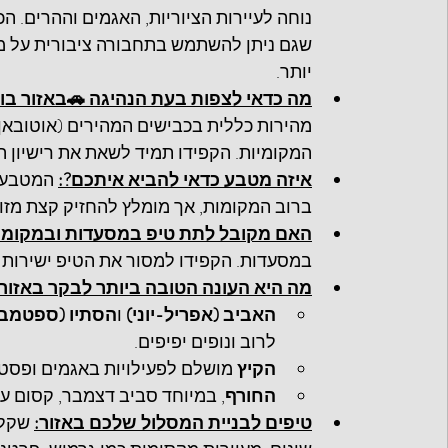
 מתוחזקים היטב והשילוט קל למעקב. כמובן 
יד באזור, אך רכב שכור זאת אופציה נוחה 
יותר.
באזור בוואריה העילית? טיפים לנהיגה:
 להיות זהירים ולבדוק את תקנות המהירות 
הנהיגה הרגיל והבינלאומי ומסמכי ההשכרה.
תקבלים 
איזה מטבע כדאי להביא איתכם?:
עבור חנויות ומסעדות קטנות יותר בכפרים.
 לתת טיפ במסעדות ובמקומות אחרים?:
ות למלצר במקום להשאיר אותו על השולחן.
בוואריה העילית? עונות מומלצות לביקור
טמבר-אוקטובר)
 ו
האביב (אפריל-יוני)
לרוב ונופים יפיפים.
, אך הוא גם עמוס יותר בתיירים.
הקיץ
ד וכפרים אלפיניים מכוסי שלג.
החורף
טיפים לבניית המסלול שלכם באזור: